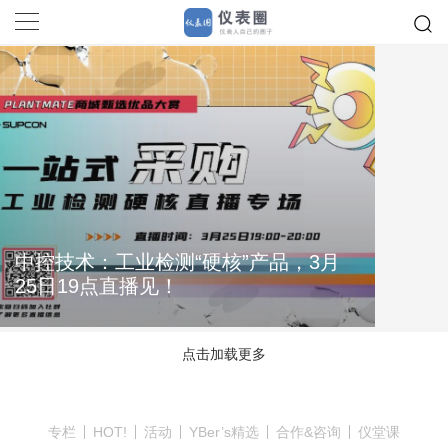
中控技术：工业检测“硬核”产品，3月
25日19点直播见！
点击加载更多
专栏
HOT!
活动
YBer’s精选
合作&咨询
仪堂课