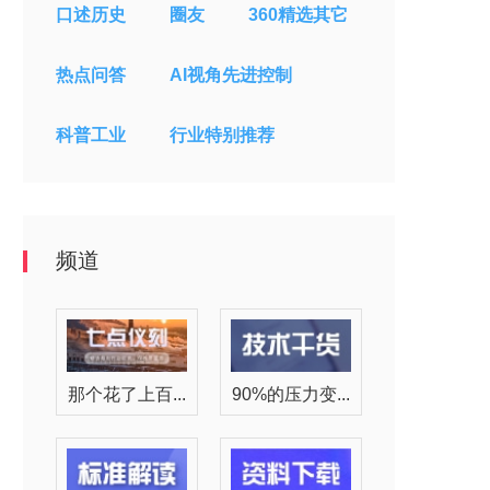
口述历史
圈友
360精选
其它
热点问答
AI视角
先进控制
科普工业
行业
特别推荐
频道
那个花了上百...
90%的压力变...