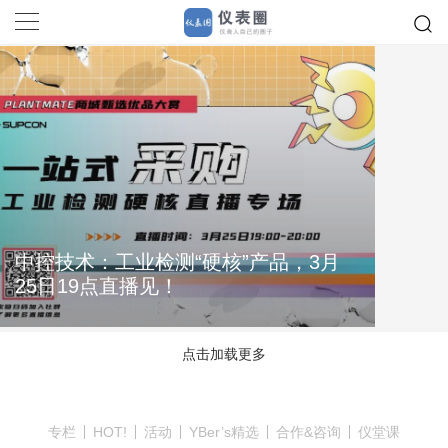
中控技术：工业检测“硬核”产品，3月
25日19点直播见！
点击加载更多
专栏
HOT!
活动
YBer’s精选
合作&咨询
仪堂课