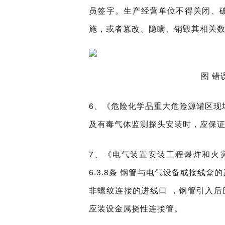
员签字。生产经营单位不得关闭、
施，或者篡改、隐瞒、销毁其相关
图 错
6、《危险化学品重大危险源罐区现场安全
及有毒气体监测探头安装时，应保
7、《电气装置安装工程爆炸和火灾危
6.3.8条 钢管与电气设备或接线
非螺纹连接的进线口 ，钢管引入后
应装设金属挠性连接管。