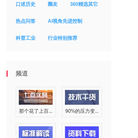
口述历史
圈友
360精选
其它
热点问答
AI视角
先进控制
科普工业
行业
特别推荐
频道
那个花了上百...
90%的压力变...