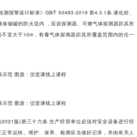
设计标准》GB∕T 50493-2019 第4.3.1条 液化烃、
液体储罐的防火堤内 ，应设探测器。可燃气体探测器距其所
不宜大于10m，有毒气体探测器距其所覆盖范围内的任一
误示范 图源：仪堂课线上课程
误示范 图源：仪堂课线上课程
2021版)第三十六条 生产经营单位必须对安全设备进行经
证正常运转。维护、保养、检测应当做好记录，并由有关人