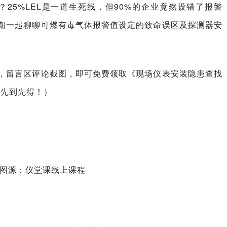
25%LEL是一道生死线，但90%的企业竟然设错了报警
期一起聊聊可燃有毒气体报警值设定的致命误区及探测器安
，留言区评论截图，即可免费领取《现场仪表安装隐患查找
，先到先得！）
图源：仪堂课线上课程