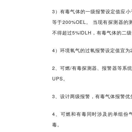
3）有毒气体的一级报警设定值应小
等于200%OEL。 当现有探测
不得超过5%IDLH，有毒气体的二级
4）环境氧气的过氧报警设定值宜为23
2、可燃/有毒探测器、报警器等系
UPS。
3、设计两级报警，有毒气体报警优
4、可燃和有毒同时涉及的单组份
毒。