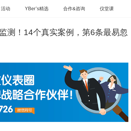
活动
YBer’s精选
合作&咨询
仪堂课
监测！14个真实案例，第6条最易忽