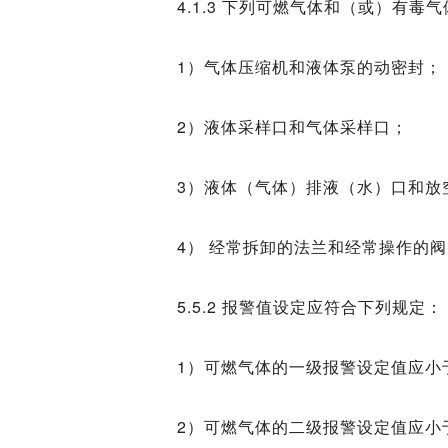
4.1.3 下列可燃气体和（或）有
1）气体压缩机和液体泵的动密封；
2）液体采样口和气体采样口；
3）液体（气体）排液（水）口和放
4） 经常拆卸的法兰和经常操作的
5.5.2 报警值设定应符合下列规定：
1）可燃气体的一级报警设定值应小于
2）可燃气体的二级报警设定值应小于