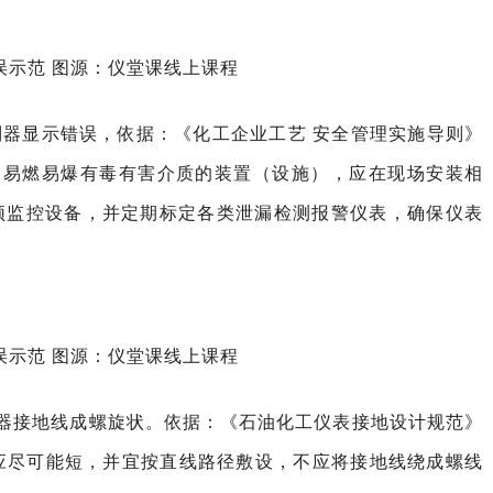
误示范 图源：仪堂课线上课程
制器显示错误，依据：《化工企业工艺 安全管理实施导则》
.8.4条 涉及易燃易爆有毒有害介质的装置（设施），应在现场安装相
频监控设备，并定期标定各类泄漏检测报警仪表，确保仪表
误示范 图源：仪堂课线上课程
器接地线成螺旋状。依据：《石油化工仪表接地设计规范》
.2条接地线应尽可能短，并宜按直线路径敷设，不应将接地线绕成螺线