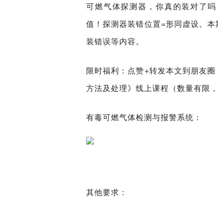
可燃气体探测器，你真的装对了吗？
值！探测器装错位置=形同虚设。本
装错误等内容。
限时福利：点赞+转发本文到朋友圈
方法及处理》线上课程（数量有限
有毒可燃气体检测与报警系统：
其他要求：